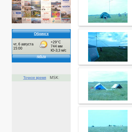
Обнинск
MSK:
Точное время