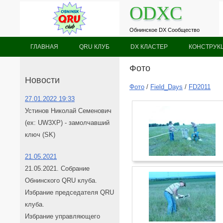
ODXC
Oбнинское DX Сообщество
ГЛАВНАЯ
QRU КЛУБ
DX КЛАСТЕР
КОНСТРУК
Фото
Новости
Фото
/
Field_Days
/
FD2011
27.01.2022 19:33
Устинов Николай Семенович
(ex: UW3XP) - замолчавший
ключ (SK)
21.05.2021
21.05.2021. Собрание
Обнинского QRU клуба.
Избрание председателя QRU
клуба.
Избрание управляющего